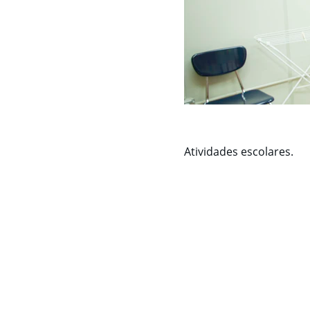
Atividades escolares.
Links apoiadores:
Doar  Pix :  
914e4b6a-91b4-4e50-bb7c-c610dc90407a